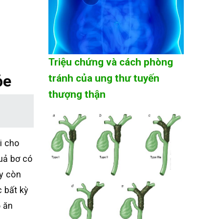
Triệu chứng và cách phòng
ỏe
tránh của ung thư tuyến
thượng thận
i cho
uả bơ có
ày còn
 bất kỳ
ộ ăn