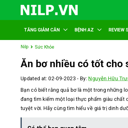
TĂNG GIẢM CÂN
BỆNH AZ
REVIEW 
Nilp
Sức Khỏe
Ăn bơ nhiều có tốt cho
Updated at: 02-09-2023
-
By:
Nguyễn Hữu Trư
Bạn có biết r
ằng quả bơ là
một trong nh
ững lo
đang t
ìm kiếm một lo
ại thực phẩm già
u chất 
t
uyệt vời. Hãy c
ùng tìm hiểu v
ề giá trị din
h dưỡ