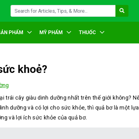
SẢN PHẨM
MỸ PHẨM
THUỐC
 sức khoẻ?
ờng
ại trái câ
y giàu dinh d
ưỡng nhất trên th
ế giới không? N
dinh d
ưỡng và có lợi cho
sức khỏe, th
ì quả bơ là m
ột lự
ng và lợi í
ch sức khỏe của
quả bơ.