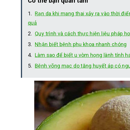
Có thể bạn quan tâm
Rạn da khi mang thai xảy ra vào thời đ
quả
Quy trình và cách thực hiện liệu pháp h
Nhận biết bệnh phụ khoa nhanh chóng
Làm sao để biết u vòm họng lành tính h
Bệnh võng mạc do tăng huyết áp có ng