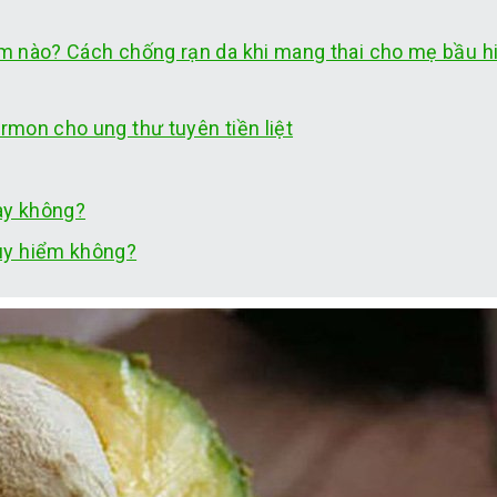
iểm nào? Cách chống rạn da khi mang thai cho mẹ bầu h
ormon cho ung thư tuyên tiền liệt
ay không?
uy hiểm không?