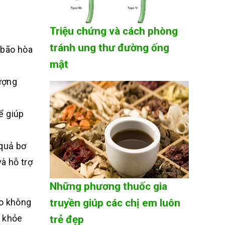
Triệu chứng và cách phòng
tránh ung thư đường ống
 bão hòa
mật
ượng
ể giúp
quả bơ
à hỗ trợ
Những phương thuốc gia
éo không
truyền giúp các chị em luôn
c khỏe
trẻ đẹp