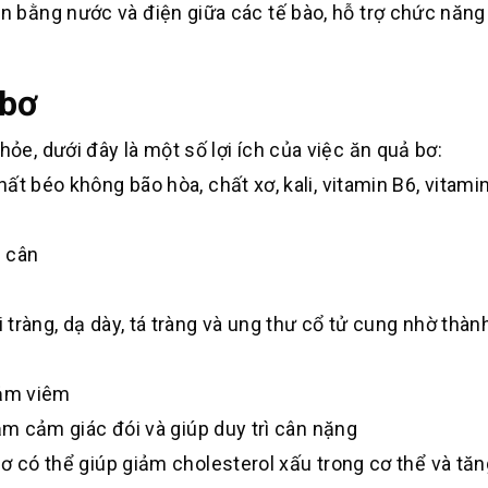
ân bằng nước và điện giữa các tế bào, hỗ trợ chức năng
 bơ
hỏe, dưới đây là một số lợi ích của việc ăn quả bơ:
t béo không bão hòa, chất xơ, kali, vitamin B6, vitamin
 cân
ràng, dạ dày, tá tràng và ung thư cổ tử cung nhờ thàn
iảm viêm
ảm cảm giác đói và giúp duy trì cân nặng
 có thể giúp giảm cholesterol xấu trong cơ thể và tăn