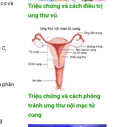
 cơ và
Triệu chứng và cách điều trị
ung thư vú
 C,
h phần
Triệu chứng và cách phòng
tránh ưng thư nội mạc tử
cung
g