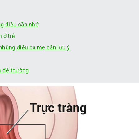
ng điều cần nhớ
 ở trẻ
 những điều ba mẹ cần lưu ý
ạ đẻ thường