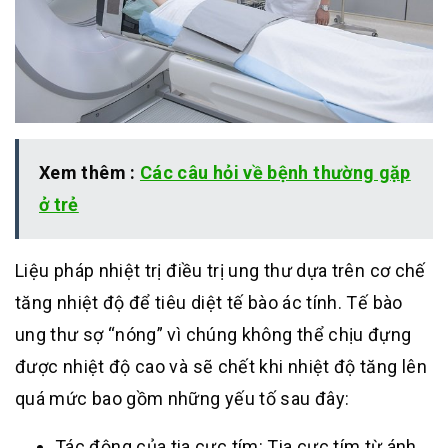
Xem thêm :
Các câu hỏi về bệnh thường gặp
ở trẻ
Liệu pháp nhiệt trị điều trị ung thư dựa trên cơ chế
tăng nhiệt độ để tiêu diệt tế bào ác tính. Tế bào
ung thư sợ “nóng” vì chúng không thể chịu đựng
được nhiệt độ cao và sẽ chết khi nhiệt độ tăng lên
quá mức bao gồm những yếu tố sau đây:
Tác động của tia cực tím: Tia cực tím từ ánh