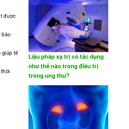
ạt được
ế bào
 giúp tế
Liệu pháp xạ trị có tác dụng
như thế nào trong điều trị
 thời
trong ung thư?