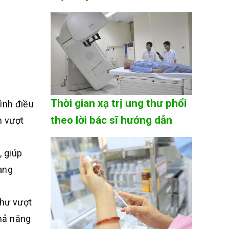
Thời gian xạ trị ung thư phổi
rình điều
theo lời bác sĩ hướng dẫn
n vượt
, giúp
ang
thư vượt
khả năng