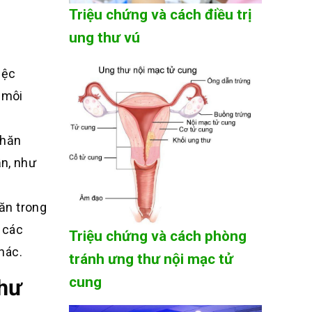
Triệu chứng và cách điều trị
ung thư vú
iệc
 môi
khăn
ần, như
ăn trong
ư các
Triệu chứng và cách phòng
hác.
tránh ưng thư nội mạc tử
cung
thư