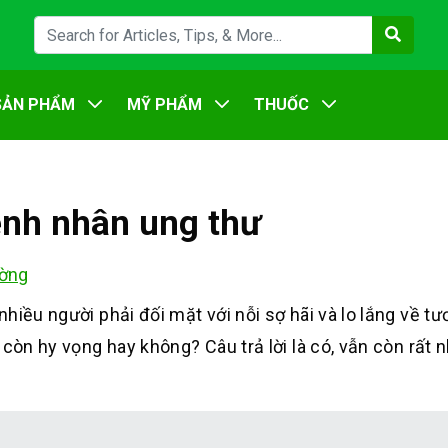
SẢN PHẨM
MỸ PHẨM
THUỐC
ệnh nhân ung thư
ờng
iều người phải đối mặt với nỗi sợ hãi và lo lắng về tươ
còn hy vọng hay không? Câu trả lời là có, vẫn còn rất 