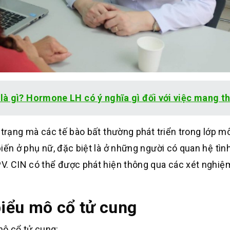
à gì? Hormone LH có ý nghĩa gì đối với việc mang th
 trạng mà các tế bào bất thường phát triển trong lớp m
iến ở phụ nữ, đặc biệt là ở những người có quan hệ tìn
PV. CIN có thể được phát hiện thông qua các xét nghi
biểu mô cổ tử cung
ô cổ tử
cung: