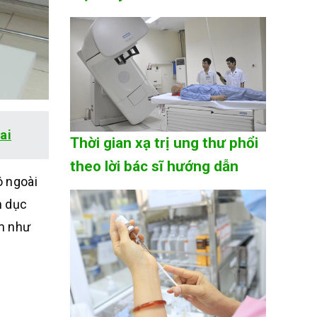
ai
Thời gian xạ trị ung thư phổi
theo lời bác sĩ hướng dẫn
ô ngoài
h dục
ệm như