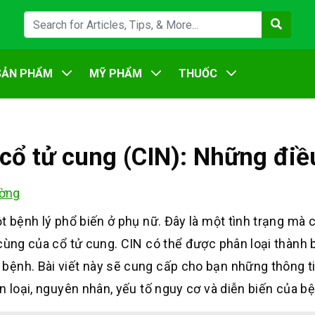
SẢN PHẨM
MỸ PHẨM
THUỐC
cổ tử cung (CIN): Những điề
ờng
t bệnh lý phổ biến ở phụ nữ. Đây là một tình trạng mà 
cùng của cổ tử cung. CIN có thể được phân loại thành b
bệnh. Bài viết này sẽ cung cấp cho bạn những thông t
n loại, nguyên nhân, yếu tố nguy cơ và diễn biến của b