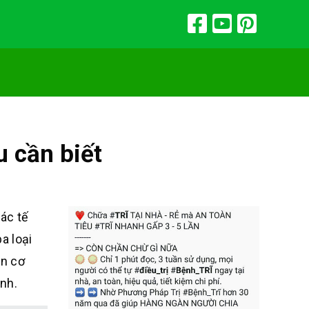
u cần biết
các tế
a loại
in cơ
ệnh.