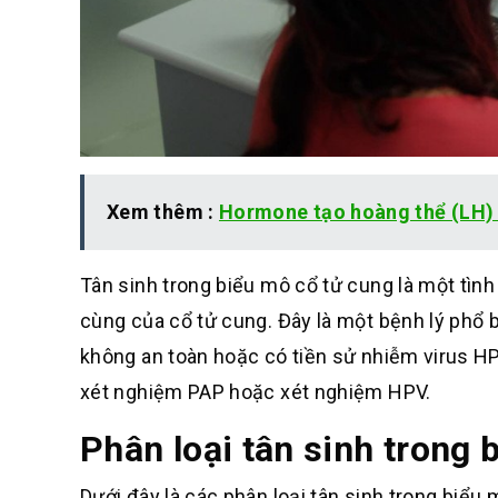
Xem thêm :
Hormone tạo hoàng thể (LH) l
Tân sinh trong biểu mô cổ tử cung là một tình
cùng của cổ tử cung. Đây là một bệnh lý phổ b
không an toàn hoặc có tiền sử nhiễm virus H
xét nghiệm PAP hoặc xét nghiệm HPV.
Phân loại tân sinh trong 
Dưới đ
ây là các phân lo
ại tân sinh trong
biểu m