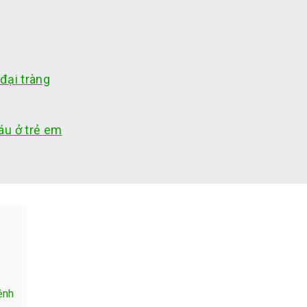
đại tràng
áu ở trẻ em
ệnh