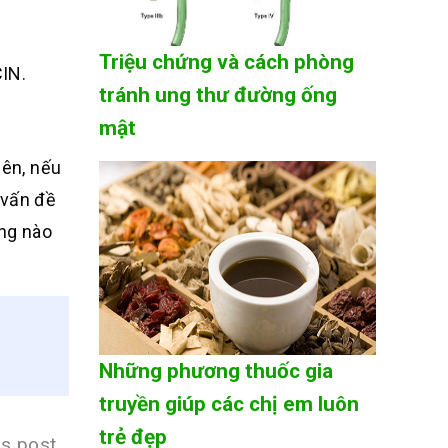
Triệu chứng và cách phòng
CIN.
tránh ung thư đường ống
mật
iên, nếu
 vấn đề
ứng nào
Những phương thuốc gia
truyền giúp các chị em luôn
trẻ đẹp
is post