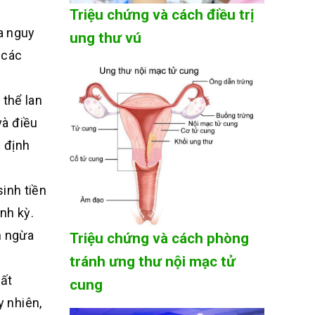
Triệu chứng và cách điều trị
ra nguy
ung thư vú
 các
 thể lan
và điều
m định
sinh tiền
nh kỳ.
n ngừa
Triệu chứng và cách phòng
tránh ưng thư nội mạc tử
bất
cung
 nhiên,