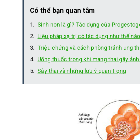
Có thể bạn quan tâm
Sinh non là gì? Tác dụng của Progesto
Liệu pháp xạ trị có tác dụng như thế nào
Triệu chứng và cách phòng tránh ung th
Uống thuốc trong khi mang thai gây ản
Sảy thai và những lưu ý quan trọng