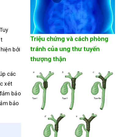
 Tuy
Triệu chứng và cách phòng
t
tránh của ung thư tuyến
hiện bởi
thượng thận
iúp các
ệc xét
 đảm bảo
 đảm bảo