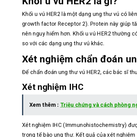
Khối u vú HER2 là gì?
Khối u vú HER2 là một dạng ung thư vú có liê
growth factor Receptor 2). Protein này giúp t
nên nguy hiểm hơn. Khối u vú HER2 thường có 
so với các dạng ung thư vú khác.
Xét nghiệm chẩn đoán un
Để chẩn đoán ung thư vú HER2, các bác sĩ thư
Xét nghiệm IHC
Xem thêm :
Triệu chứng và cách phòng n
Xét nghiệm IHC (Immunohistochemistry) đượ
trong tế bào ung thư. Kết quả của xét nghiệm