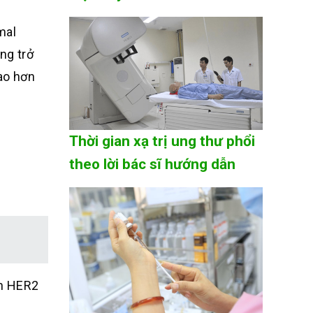
mal
ng trở
ao hơn
Thời gian xạ trị ung thư phổi
theo lời bác sĩ hướng dẫn
in HER2