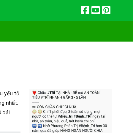
u yếu tố
ng nhất.
ó cải