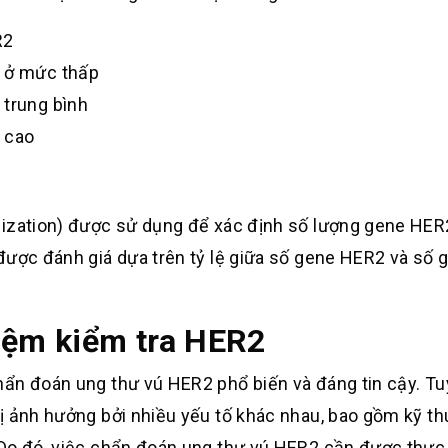
R2
g ở mức thấp
 trung bình
c cao
dization) được sử dụng để xác định số lượng gene HER
được đánh giá dựa trên tỷ lệ giữa số gene HER2 và số 
iệm kiểm tra HER2
ẩn đoán ung thư vú HER2 phổ biến và đáng tin cậy. Tu
ị ảnh hưởng bởi nhiều yếu tố khác nhau, bao gồm kỹ th
 Do đó, việc chẩn đoán ung thư vú HER2 cần được thực 