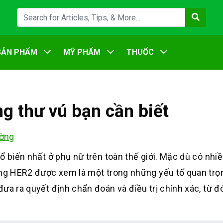
SẢN PHẨM
MỸ PHẨM
THUỐC
g thư vú bạn cần biết
ờng
ổ biến nhất ở phụ nữ trên toàn thế giới. Mặc dù có nhiề
ưng HER2 được xem là một trong những yếu tố quan trọ
ưa ra quyết định chẩn đoán và điều trị chính xác, từ đ