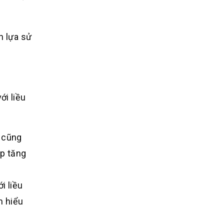
n lựa sử
ới liều
g cũng
úp tăng
i liều
m hiểu