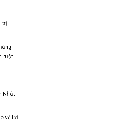
 trị
 năng
g ruột
n Nhật
o vệ lợi