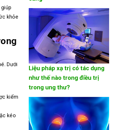
 giúp
sức khỏe
rong
bé. Dưới
Liệu pháp xạ trị có tác dụng
như thế nào trong điều trị
trong ung thư?
ược kiểm
oặc kéo