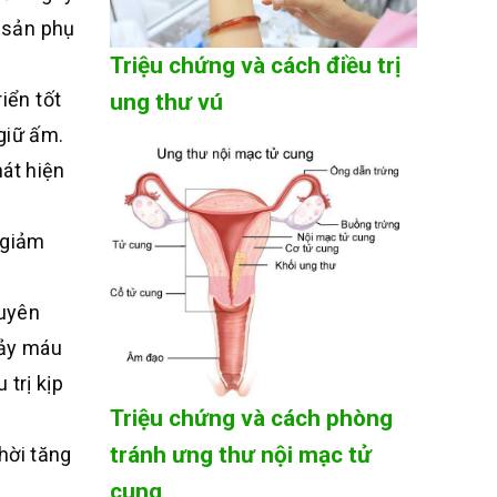
 sản phụ
Triệu chứng và cách điều trị
iển tốt
ung thư vú
giữ ấm.
hát hiện
ể giảm
xuyên
hảy máu
trị kịp
Triệu chứng và cách phòng
tránh ưng thư nội mạc tử
thời tăng
cung