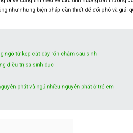
úng ta sẽ cùng tìm hiểu về các tình huống bất thường c
cũng như những biện pháp cần thiết để đối phó và giải 
ng ngờ từ kẹp cắt dây rốn chậm sau sinh
g điều trị sa sinh dục
 nguyên phát và ngủ nhiều nguyên phát ở trẻ em