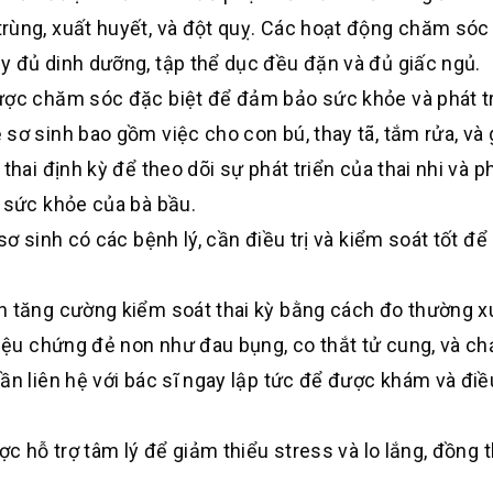
rùng, xuất huyết, và đột quỵ. Các hoạt động chăm sóc
y đủ dinh dưỡng, tập thể dục đều đặn và đủ giấc ngủ.
ược chăm sóc đặc biệt để đảm bảo sức khỏe và phát tr
sơ sinh bao gồm việc cho con bú, thay tã, tắm rửa, và 
thai định kỳ để theo dõi sự phát triển của thai nhi và p
à sức khỏe của bà bầu.
sơ sinh có các bệnh lý, cần điều trị và kiểm soát tốt đ
ần tăng cường kiểm soát thai kỳ bằng cách đo thường 
riệu chứng đẻ non như đau bụng, co thắt tử cung, và c
n liên hệ với bác sĩ ngay lập tức để được khám và điều 
ợc hỗ trợ tâm lý để giảm thiểu stress và lo lắng, đồng 