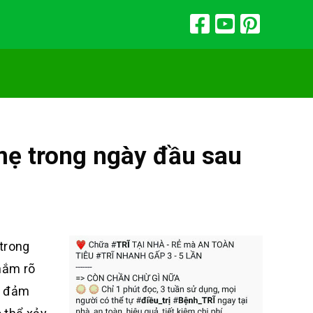
 mẹ trong ngày đầu sau
 trong
 nắm rõ
và đảm