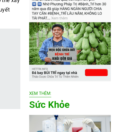
ó thể xảy
quyết
XEM THÊM:
Sức Khỏe