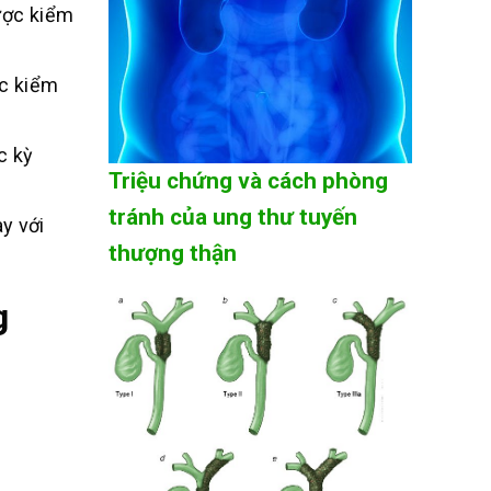
ược kiểm
ợc kiểm
c kỳ
Triệu chứng và cách phòng
tránh của ung thư tuyến
ay với
thượng thận
g