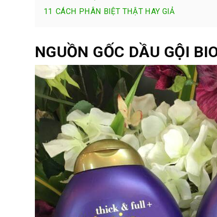
11
CÁCH PHÂN BIỆT THẬT HAY GIẢ
NGUỒN GỐC DẦU GỘI BI