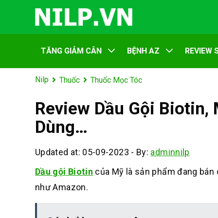
TĂNG GIẢM CÂN
BỆNH AZ
REVIEW 
Nilp
Thuốc
Thuốc Mọc Tóc
Review Dầu Gội Biotin, 
Dùng…
Updated at: 05-09-2023
-
By:
adminnilp
Dầu gội Biotin
của Mỹ
là sản phẩm đang bán c
như Amazon.