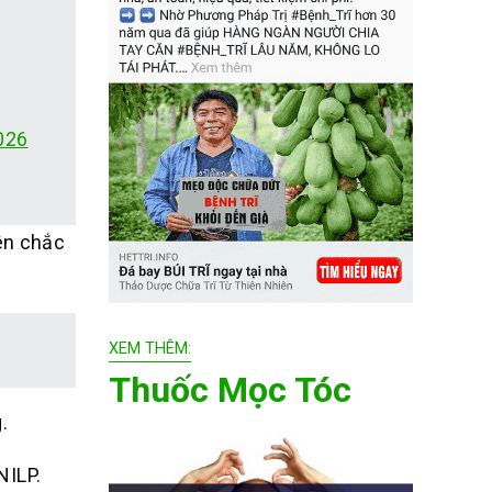
026
nên chắc
XEM THÊM:
Thuốc Mọc Tóc
.
NILP.