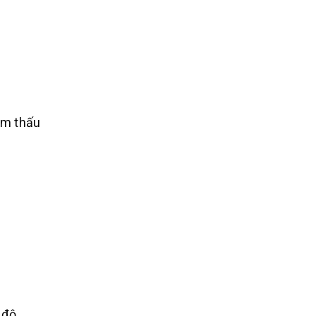
ẩm thấu
 độ