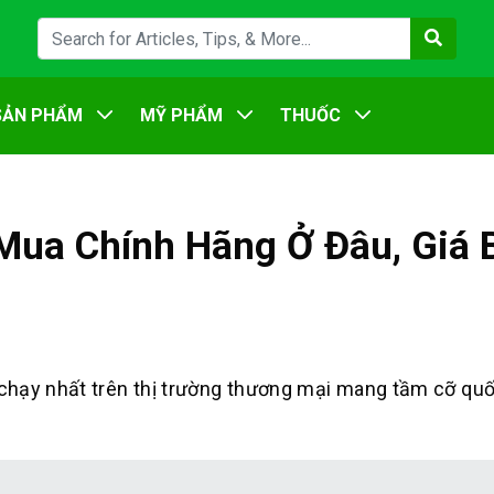
SẢN PHẨM
MỸ PHẨM
THUỐC
Mua Chính Hãng Ở Đâu, Giá 
hạy nhất trên thị trường thương mại mang tầm cỡ quố