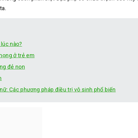
ta.
 lúc nào?
họng ở trẻ em
òng đẻ non
m
ữ: Các phương pháp điều trị vô sinh phổ biến