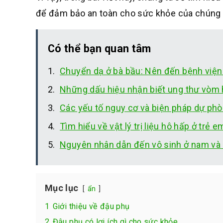
để đảm bảo an toàn cho sức khỏe của chúng 
Có thể bạn quan tâm
Chuyển dạ ở bà bầu: Nên đến bệnh viện
Những dấu hiệu nhận biết ung thư vòm 
Các yếu tố nguy cơ và biện pháp dự ph
Tìm hiểu về vật lý trị liệu hô hấp ở trẻ e
Nguyên nhân dẫn đến vô sinh ở nam và n
Mục lục
ẩn
1
Giới thiệu về đậu phụ
2
Đậu phụ có lợi ích gì cho sức khỏe