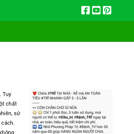
. Tuy
ột chất
hiên, sử
 cách.
 không