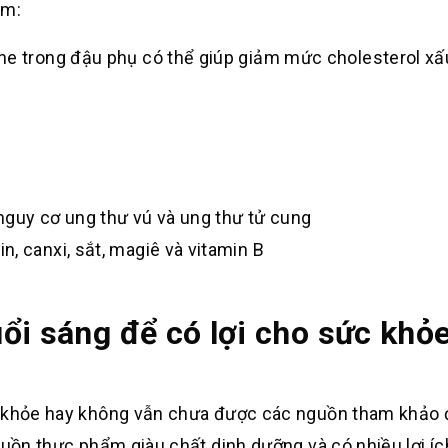
ồm:
ne trong đậu phụ có thể giúp giảm mức cholesterol xấ
nguy cơ ung thư vú và ung thư tử cung
, canxi, sắt, magiê và vitamin B
ổi sáng để có lợi cho sức khỏ
c khỏe hay không vẫn chưa được các nguồn tham khảo 
guồn thực phẩm giàu chất dinh dưỡng và có nhiều lợi í