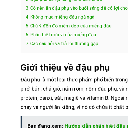
3
Có nên ăn đậu phụ vào buổi sáng để có lợi ch
4
Không mua miếng đậu ngà ngà
5
Chú ý đến độ mềm dẻo của miếng đậu
6
Phân biệt mùi vị của miếng đậu
7
Các câu hỏi và trả lời thường gặp
Giới thiệu về đậu phụ
Đậu phụ là một loại thực phẩm phổ biến tron
phở, bún, chả giò, nấm rơm, nộm đậu phụ, và
protein, canxi, sắt, magiê và vitamin B. Ngoà
chay và người ăn kiêng, vì nó có chứa ít chất
Bạn đang xem:
Hướng dẫn phân biệt đậu 