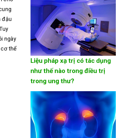
 cung
n đậu
Tuy
ỗi ngày
 cơ thể
Liệu pháp xạ trị có tác dụng
như thế nào trong điều trị
trong ung thư?