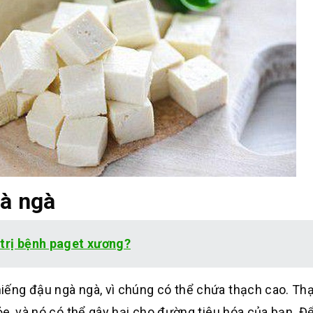
à ngà
 trị bệnh paget xương?
ếng đậu ngà ngà, vì chúng có thể chứa thạch cao. Th
ỏe, và nó có thể gây hại cho đường tiêu hóa của bạn. Đ