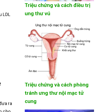
Triệu chứng và cách điều trị
ung thư vú
u LDL
e
Triệu chứng và cách phòng
tránh ưng thư nội mạc tử
cung
đưa ra
ch cho