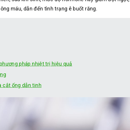
hông máu, dẫn đến tình trạng ê buốt răng.
 phương pháp nhiệt trị hiệu quả
ọng
 cắt ống dẫn tinh