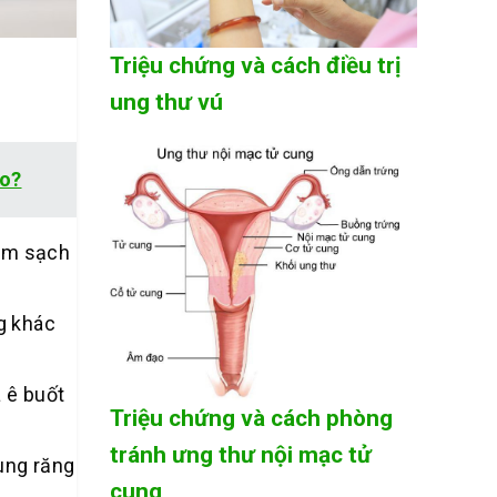
Triệu chứng và cách điều trị
ung thư vú
ào?
làm sạch
g khác
 ê buốt
Triệu chứng và cách phòng
tránh ưng thư nội mạc tử
ùng răng
cung