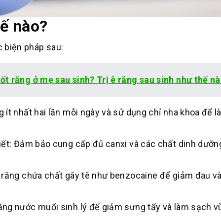
hế nào?
c biện pháp sau:
t răng ở mẹ sau sinh? Trị ê răng sau sinh như thế n
 ít nhất hai lần mỗi ngày và sử dụng chỉ nha khoa để 
iết: Đảm bảo cung cấp đủ canxi và các chất dinh dưỡn
 răng chứa chất gây tê như benzocaine để giảm đau và
ằng nước muối sinh lý để giảm sưng tấy và làm sạch v