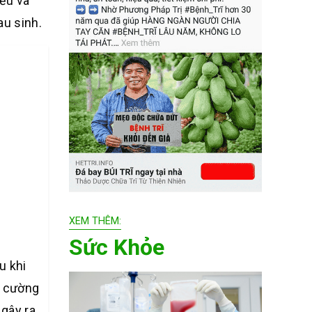
ểu và
au sinh.
XEM THÊM:
Sức Khỏe
u khi
g cường
 gây ra