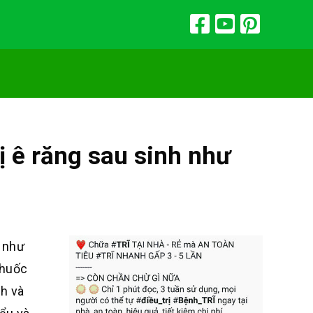
ị ê răng sau sinh như
g như
thuốc
nh và