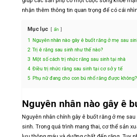
giúp các sản phụ có một cuộc sống khỏe mạnh
nhận thêm thông tin quan trọng để có cái nhìn
Mục lục
ẩn
1
Nguyên nhân nào gây ê buốt răng ở mẹ sau sin
2
Trị ê răng sau sinh như thế nào?
3
Một số cách trị nhức răng sau sinh tại nhà
4
Điều trị nhức răng sau sinh tại cơ sở y tế
5
Phụ nữ đang cho con bú nhổ răng được không
Nguyên nhân nào gây ê b
Nguyên nhân chính gây ê buốt răng ở mẹ sau si
sinh. Trong quá trình mang thai, cơ thể sản 
lưu thông máu và dưỡng chất đến răng. Tuy nh