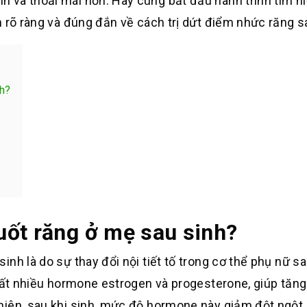
 và thoải mái hơn. Hãy cùng bắt đầu hành trình tìm hi
 rõ ràng và đúng đắn về cách trị dứt điểm nhức răng s
h?
?
uốt răng ở mẹ sau sinh?
nh là do sự thay đổi nội tiết tố trong cơ thể phụ nữ sa
xuất nhiều hormone estrogen và progesterone, giúp tăn
iên, sau khi sinh, mức độ hormone này giảm đột ngột,