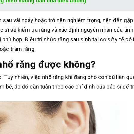
ng theo hướng dẫn của điều dưỡng
 sau vài ngày hoặc trở nên nghiêm trọng, nên đến gặp
ác sĩ sẽ kiểm tra răng và xác định nguyên nhân của tình
phù hợp. Điều trị nhức răng sau sinh tại cơ sở y tế có
hoặc trám răng
nhổ răng được không?
 Tuy nhiên, việc nhổ răng khi đang cho con bú liên q
m bé, do đó cần tuân theo các chỉ định của bác sĩ để t