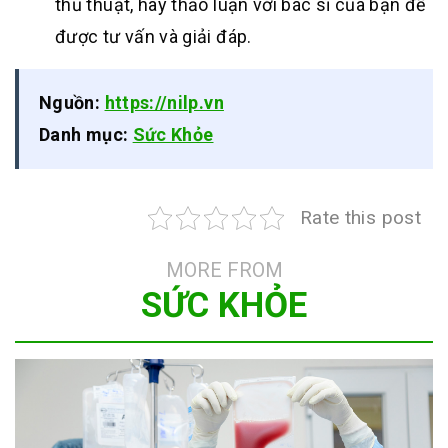
thủ thuật, hãy thảo luận với bác sĩ của bạn để
được tư vấn và giải đáp.
Nguồn:
https://nilp.vn
Danh mục:
Sức Khỏe
Rate this post
MORE FROM
SỨC KHỎE