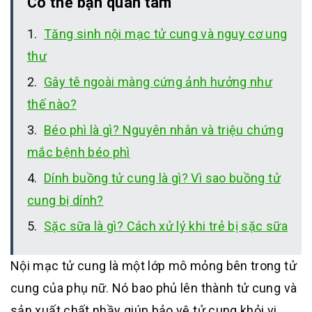
Có thể bạn quan tâm
Tăng sinh nội mạc tử cung và nguy cơ ung
thư
Gây tê ngoài màng cứng ảnh hưởng như
thế nào?
Béo phì là gì? Nguyên nhân và triệu chứng
mắc bệnh béo phì
Dính buồng tử cung là gì? Vì sao buồng tử
cung bị dính?
Sặc sữa là gì? Cách xử lý khi trẻ bị sặc sữa
Nội mạc tử cung là một lớp mô mỏng bên trong tử
cung của phụ nữ. Nó bao phủ lên thành tử cung và
sản xuất chất nhầy giúp bảo vệ tử cung khỏi vi