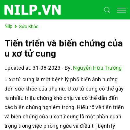
Nilp
Sức Khỏe
Tiến triển và biến chứng của
u xơ tử cung
Updated at: 31-08-2023
-
By:
Nguyễn Hữu Trường
U xơ tử cung là
một bệnh lý ph
ổ biến ảnh hưởng
đ
ến sức khỏe của
phụ nữ. U xơ tử
cung có thể g
ây
ra nhiều tri
ệu chứng khó ch
ịu và có thể d
ẫn đến
các bi
ến chứng nghiêm tr
ọng. Hiểu rõ v
ề tiến triển
và
biến chứng của
u xơ tử cung là
một phần quan
tr
ọng trong việc ph
òng ngừa và đi
ều trị bệnh l
ý