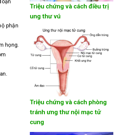
 đoạn
Triệu chứng và cách điều trị
ung thư vú
 bộ phận
òm họng.
vòm
an.
Triệu chứng và cách phòng
tránh ưng thư nội mạc tử
cung