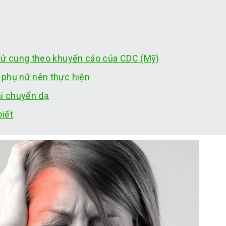
 tử cung theo khuyến cáo của CDC (Mỹ)
 phụ nữ nên thực hiện
hi chuyển dạ
iết