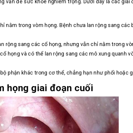
ng vấn đề sức khỏe nghiêm trọng. Dưới đây là các giai
à chỉ nằm trong vòm họng. Bệnh chưa lan rộng sang các
ể lan rộng sang các cổ họng, nhưng vẫn chỉ nằm trong v
ác cổ họng và có thể lan rộng sang các mô xung quanh 
c bộ phận khác trong cơ thể, chẳng hạn như phổi hoặc g
m họng giai đoạn cuối