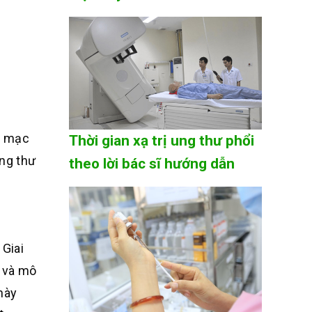
m mạc
Thời gian xạ trị ung thư phổi
ng thư
theo lời bác sĩ hướng dẫn
Giai
 và mô
này