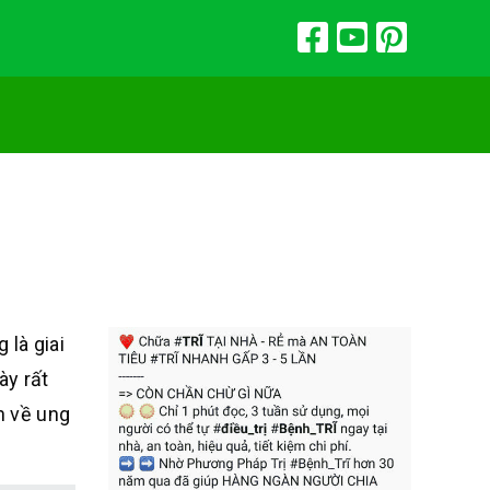
là giai
ày rất
n về ung