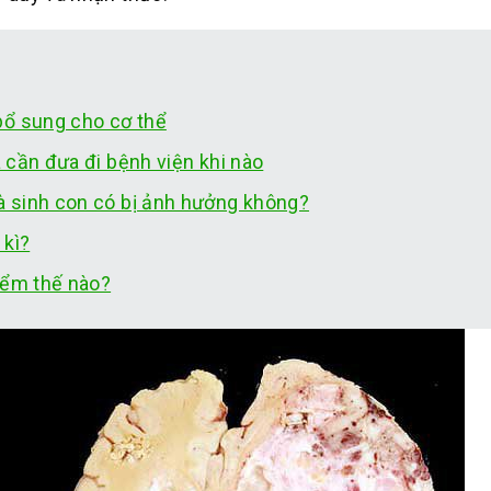
bổ sung cho cơ thể
à cần đưa đi bệnh viện khi nào
và sinh con có bị ảnh hưởng không?
 kì?
iểm thế nào?