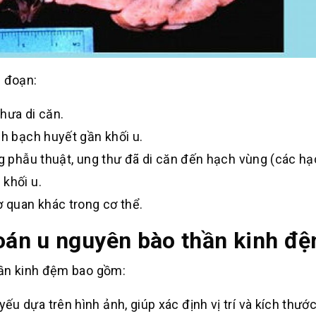
i đoạn:
chưa di căn.
ch bạch huyết gần khối u.
ng phẫu thuật, ung thư đã di căn đến hạch vùng (các h
 khối u.
ơ quan khác trong cơ thể.
án u nguyên bào thần kinh đ
ần kinh đệm bao gồm:
ếu dựa trên hình ảnh, giúp xác định vị trí và kích thướ