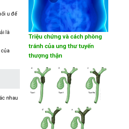
hối u để
i là
Triệu chứng và cách phòng
tránh của ung thư tuyến
 của
thượng thận
hác nhau