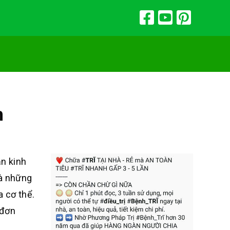
h
ần kinh
là những
a cơ thể.
 đơn