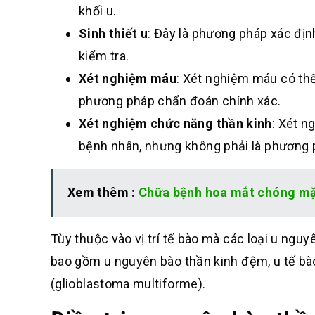
khối u
.
Sinh thiết u
: Đây là phương pháp xác định
kiểm tra
.
Xét nghiệm máu
: Xét nghiệm máu có thể
phương pháp chẩn đoán chính xác
.
Xét nghiệm chức năng thần kinh
: Xét n
bệnh nhân, nhưng không phải là phương 
Xem thêm :
Chữa bệnh hoa mắt chóng mặ
Tùy thuộc vào vị trí tế bào mà các loại u ngu
bao gồm u nguyên bào thần kinh đệm, u tế bà
(glioblastoma multiforme).