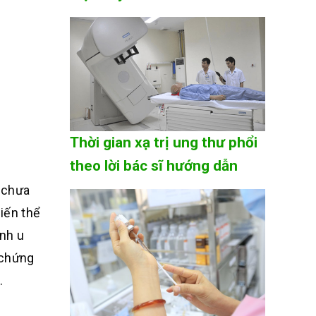
Thời gian xạ trị ung thư phổi
theo lời bác sĩ hướng dẫn
u chưa
iến thể
ệnh u
 chứng
.