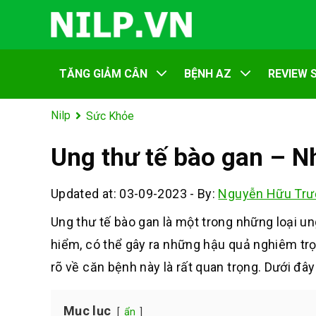
TĂNG GIẢM CÂN
BỆNH AZ
REVIEW 
Nilp
Sức Khỏe
Ung thư tế bào gan – N
Updated at: 03-09-2023
-
By:
Nguyễn Hữu Trư
Ung thư tế bào gan là một trong những loại un
hiểm, có thể gây ra những hậu quả nghiêm trọ
rõ về căn bệnh này là rất quan trọng. Dưới đâ
Mục lục
ẩn