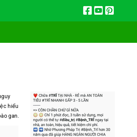
 nguy
iệc hiểu
bào gan.