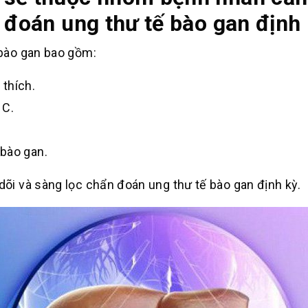
 đoán ung thư tế bào gan định
bào gan bao gồm:
thích.
 C.
bào gan.
i và sàng lọc chẩn đoán ung thư tế bào gan định kỳ.