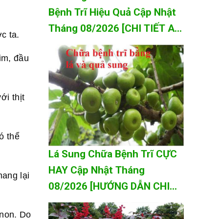
Bệnh Trĩ Hiệu Quả Cập Nhật
Tháng 08/2026 [CHI TIẾT A-
c ta.
Z]
tim, đầu
i thịt
ó thể
Lá Sung Chữa Bệnh Trĩ CỰC
HAY Cập Nhật Tháng
mang lại
08/2026 [HƯỚNG DẪN CHI
TIẾT A-Z]
 non. Do