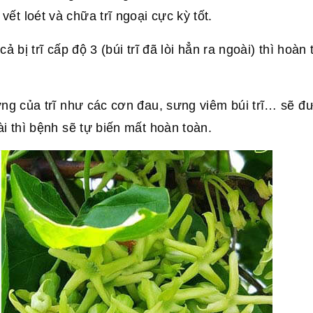
t loét và chữa trĩ ngoại cực kỳ tốt.
ả bị trĩ cấp độ 3 (búi trĩ đã lòi hẳn ra ngoài) thì hoàn
hứng của trĩ như các cơn đau, sưng viêm búi trĩ… sẽ đ
ài thì bệnh sẽ tự biến mất hoàn toàn.