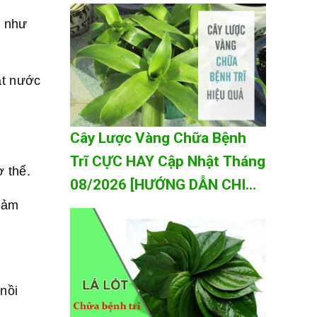
TIẾT A-Z]
g như
át nước
Cây Lược Vàng Chữa Bệnh
Trĩ CỰC HAY Cập Nhật Tháng
ơ thể.
08/2026 [HƯỚNG DẪN CHI
iảm
TIẾT A-Z]
nồi