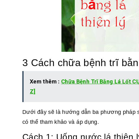
3 Cách chữa bệnh trĩ bằng
Xem thêm :
Chữa Bệnh Trĩ Bằng Lá Lốt 
Z]
Dưới đây sẽ là hướng dẫn ba phương pháp sử 
có thể tham khảo và áp dụng.
Cách 1: Uống nước lá thiên l