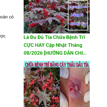
 toàn có
ược
Lá Đu Đủ Tía Chữa Bệnh Trĩ
CỰC HAY Cập Nhật Tháng
08/2026 [HƯỚNG DẪN CHI
TIẾT A-Z]