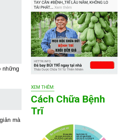
eo những
XEM THÊM:
Cách Chữa Bệnh
Trĩ
 giản mà