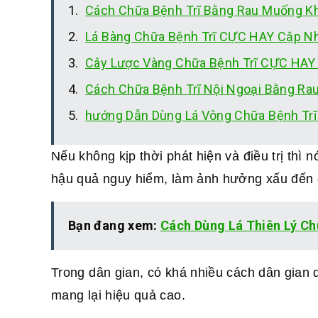
Cách Chữa Bệnh Trĩ Bằng Rau Muống Kh
Lá Bàng Chữa Bệnh Trĩ CỰC HAY Cập N
Cây Lược Vàng Chữa Bệnh Trĩ CỰC HAY
Cách Chữa Bệnh Trĩ Nội Ngoại Bằng Ra
hướng Dẫn Dùng Lá Vông Chữa Bệnh Trĩ
Nếu không kịp thời phát hiện và điều trị thì
hậu quả nguy hiểm, làm ảnh hưởng xấu đến 
Bạn đang xem:
Cách Dùng Lá Thiên Lý Ch
Trong dân gian, có khá nhiều cách dân gian 
mang lại hiệu quả cao.