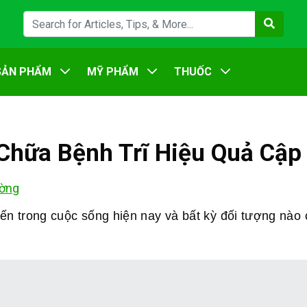
SẢN PHẨM
MỸ PHẨM
THUỐC
 Chữa Bệnh Trĩ Hiệu Quả Cậ
ờng
iến trong cuộc sống hiện nay và bất kỳ đối tượng nào