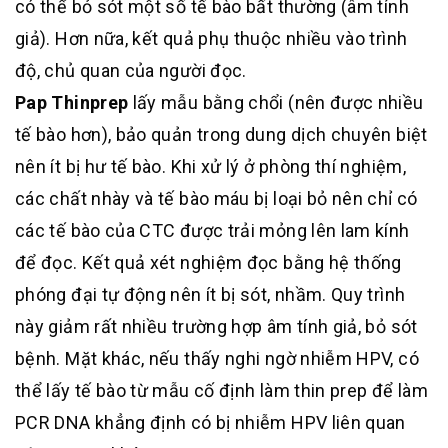
có thể bỏ sót một số tế bào bất thường (âm tính
giả). Hơn nữa, kết quả phụ thuộc nhiều vào trình
độ, chủ quan của người đọc.
Pap Thinprep
lấy mẫu bằng chổi (nên được nhiều
tế bào hơn), bảo quản trong dung dịch chuyên biệt
nên ít bị hư tế bào. Khi xử lý ở phòng thí nghiệm,
các chất nhày và tế bào máu bị loại bỏ nên chỉ có
các tế bào của CTC được trải mỏng lên lam kính
để đọc. Kết quả xét nghiệm đọc bằng hệ thống
phóng đại tự động nên ít bị sót, nhầm. Quy trình
này giảm rất nhiều trường hợp âm tính giả, bỏ sót
bệnh. Mặt khác, nếu thấy nghi ngờ nhiễm HPV, có
thể lấy tế bào từ mẫu cố định làm thin prep để làm
PCR DNA khẳng định có bị nhiễm HPV liên quan